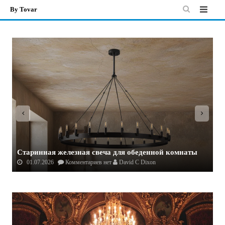
By Tovar
Skip
to
content
Э
Старинная железная свеча для обеденной комнаты
я
01.07.2026
Комментариев нет
David C Dixon