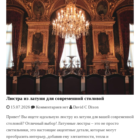
Люстрa из латуни для современной столовой
15.07.2026
Комментариев нет
David C Dixon
Привет! Вы ищете идеальную люстру из латуни для вашей современной
столовой? Отличный выбор! Латунные люстры – это не просто
светильники, это настоящие акцентные детали, которые могут
преобразить интерьер, добавив ему элегантности, тепла и