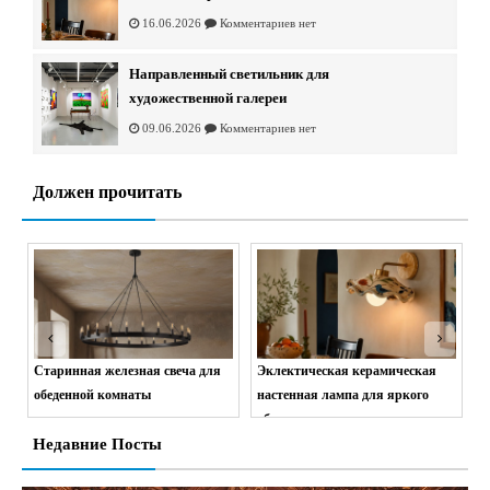
16.06.2026
Комментариев нет
Направленный светильник для
художественной галереи
09.06.2026
Комментариев нет
Должен прочитать
Старинная железная свеча для
Эклектическая керамическая
Н
обеденной комнаты
настенная лампа для яркого
х
обеденного стола
01.07.2026
Комментариев нет
Недавние Посты
16.06.2026
Комментариев нет