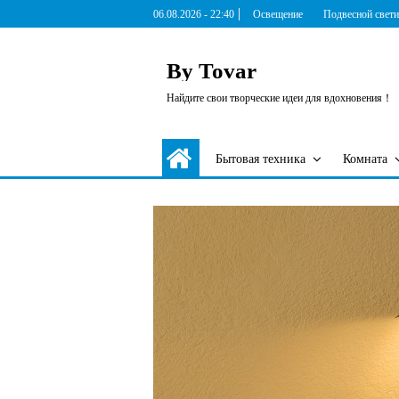
Skip
06.08.2026 - 22:40
Освещение
Подвесной свет
to
content
By Tovar
Найдите свои творческие идеи для вдохновения！
Бытовая техника
Комната