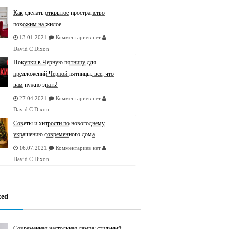
Как сделать открытое пространство
похожим на жилое
13.01.2021
Комментариев нет
David C Dixon
Покупки в Черную пятницу для
предложений Черной пятницы: все, что
вам нужно знать!
27.04.2021
Комментариев нет
David C Dixon
Советы и хитрости по новогоднему
украшению современного дома
16.07.2021
Комментариев нет
David C Dixon
ted
Современная настольная лампа: стильный