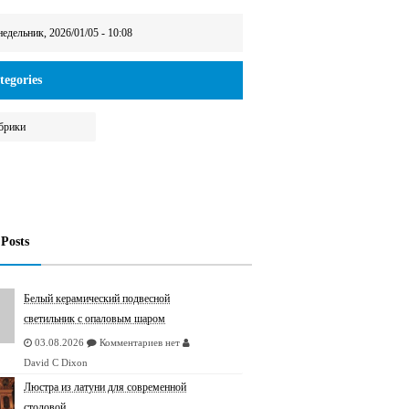
едельник, 2026/01/05 - 10:08
egories
брики
 Posts
Белый керамический подвесной
светильник с опаловым шаром
03.08.2026
Комментариев нет
David C Dixon
Люстрa из латуни для современной
столовой