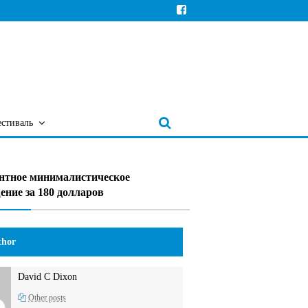
естиваль
нтное минималистическое
ение за 180 долларов
hor
David C Dixon
Other posts