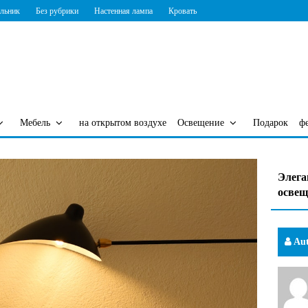
ильник
Без рубрики
Настенная лампа
Кровать
Мебель
на открытом воздухе
Освещение
Подарок
ф
Элега
освещ
Aut