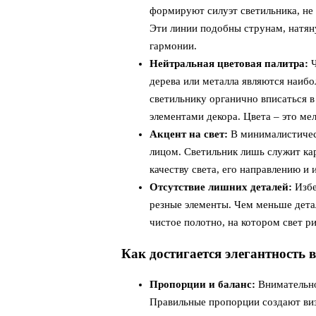
формируют силуэт светильника, не 
Эти линии подобны струнам, натян
гармонии.
Нейтральная цветовая палитра:
Ч
дерева или металла являются наиб
светильнику органично вписаться в
элементами декора. Цвета – это мел
Акцент на свет:
В минималистичес
лицом. Светильник лишь служит ка
качеству света, его направлению и 
Отсутствие лишних деталей:
Избе
резные элементы. Чем меньше детал
чистое полотно, на котором свет р
Как достигается элегантность 
Пропорции и баланс:
Внимательно
Правильные пропорции создают виз