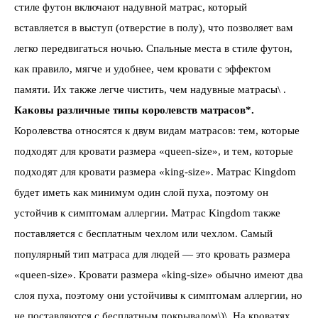
стиле футон включают надувной матрас, который
вставляется в выступ (отверстие в полу), что позволяет вам
легко передвигаться ночью. Спальные места в стиле футон,
как правило, мягче и удобнее, чем кровати с эффектом
памяти. Их также легче чистить, чем надувные матрасы\ .
Каковы различные типы королевств матрасов*.
Королевства относятся к двум видам матрасов: тем, которые
подходят для кровати размера «queen-size», и тем, которые
подходят для кровати размера «king-size». Матрас Kingdom
будет иметь как минимум один слой пуха, поэтому он
устойчив к симптомам аллергии. Матрас Kingdom также
поставляется с бесплатным чехлом или чехлом. Самый
популярный тип матраса для людей — это кровать размера
«queen-size». Кровати размера «king-size» обычно имеют два
слоя пуха, поэтому они устойчивы к симптомам аллергии, но
не поставляются с бесплатным покрывалом\)\. На кроватях