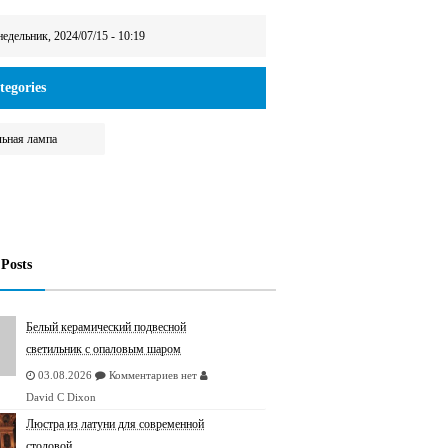
едельник, 2024/07/15 - 10:19
egories
льная лампа
 Posts
Белый керамический подвесной
светильник с опаловым шаром
03.08.2026
Комментариев нет
David C Dixon
Люстрa из латуни для современной
столовой