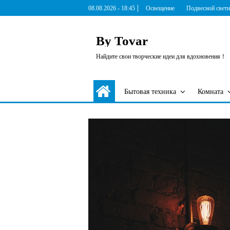
Skip
08.08.2026 - 18:45
Освещение
Подвесной свет
to
content
By Tovar
Найдите свои творческие идеи для вдохновения！
Бытовая техника
Комната