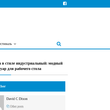
естиваль
 в стиле индустриальный: модный
суар для рабочего стола
hor
David C Dixon
Other posts