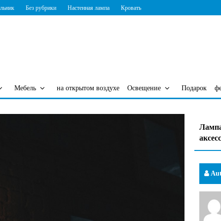
ильник
Без рубрики
Настенная лампа
Кровать
Мебель
на открытом воздухе
Освещение
Подарок
ф
Лампа
аксес
Aut